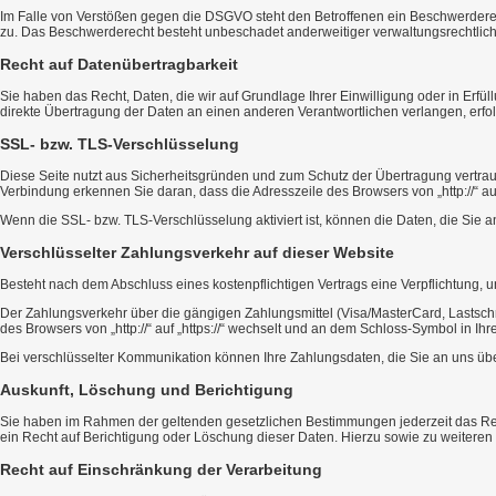
Im Falle von Verstößen gegen die DSGVO steht den Betroffenen ein Beschwerderech
zu. Das Beschwerderecht besteht unbeschadet anderweitiger verwaltungsrechtliche
Recht auf Daten­übertrag­barkeit
Sie haben das Recht, Daten, die wir auf Grundlage Ihrer Einwilligung oder in Erfü
direkte Übertragung der Daten an einen anderen Verantwortlichen verlangen, erfolg
SSL- bzw. TLS-Verschlüsselung
Diese Seite nutzt aus Sicherheitsgründen und zum Schutz der Übertragung vertraul
Verbindung erkennen Sie daran, dass die Adresszeile des Browsers von „http://“ au
Wenn die SSL- bzw. TLS-Verschlüsselung aktiviert ist, können die Daten, die Sie an
Verschlüsselter Zahlungsverkehr auf dieser Website
Besteht nach dem Abschluss eines kostenpflichtigen Vertrags eine Verpflichtung,
Der Zahlungsverkehr über die gängigen Zahlungsmittel (Visa/MasterCard, Lastschri
des Browsers von „http://“ auf „https://“ wechselt und an dem Schloss-Symbol in Ihr
Bei verschlüsselter Kommunikation können Ihre Zahlungsdaten, die Sie an uns über
Auskunft, Löschung und Berichtigung
Sie haben im Rahmen der geltenden gesetzlichen Bestimmungen jederzeit das Rec
ein Recht auf Berichtigung oder Löschung dieser Daten. Hierzu sowie zu weite
Recht auf Einschränkung der Verarbeitung