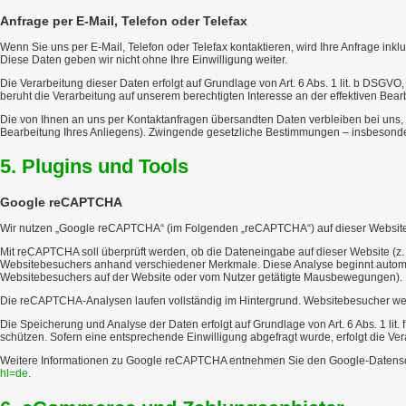
Anfrage per E-Mail, Telefon oder Telefax
Wenn Sie uns per E-Mail, Telefon oder Telefax kontaktieren, wird Ihre Anfrage i
Diese Daten geben wir nicht ohne Ihre Einwilligung weiter.
Die Verarbeitung dieser Daten erfolgt auf Grundlage von Art. 6 Abs. 1 lit. b DSGVO
beruht die Verarbeitung auf unserem berechtigten Interesse an der effektiven Bearbe
Die von Ihnen an uns per Kontaktanfragen übersandten Daten verbleiben bei uns, b
Bearbeitung Ihres Anliegens). Zwingende gesetzliche Bestimmungen – insbesonder
5. Plugins und Tools
Google reCAPTCHA
Wir nutzen „Google reCAPTCHA“ (im Folgenden „reCAPTCHA“) auf dieser Website. An
Mit reCAPTCHA soll überprüft werden, ob die Dateneingabe auf dieser Website (z.
Websitebesuchers anhand verschiedener Merkmale. Diese Analyse beginnt automati
Websitebesuchers auf der Website oder vom Nutzer getätigte Mausbewegungen). Di
Die reCAPTCHA-Analysen laufen vollständig im Hintergrund. Websitebesucher werd
Die Speicherung und Analyse der Daten erfolgt auf Grundlage von Art. 6 Abs. 1 li
schützen. Sofern eine entsprechende Einwilligung abgefragt wurde, erfolgt die Verar
Weitere Informationen zu Google reCAPTCHA entnehmen Sie den Google-Datens
hl=de
.