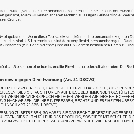
nannt wurde, verbleiben Ihre personenbezogenen Daten bei uns, bis der Zweck für
en gelöscht, sofern wir keinen anderen rechtlich zulässigen Gründe für die Speic
ieser Gründe.
USA eingebunden. Wenn diese Tools aktiv sind, können Ihre personenbezogenen D
schutzrechts sind. US-Unternehmen sind dazu verpflichtet, personenbezogene Date
 US-Behörden (z.B. Geheimdienste) Ihre auf US-Servern befindlichen Daten zu Üb
öglich. Sie können eine bereits erteilte Einwilligung jederzeit widerrufen. Die Re
en sowie gegen Direktwerbung (Art. 21 DSGVO)
E ODER F DSGVO ERFOLGT, HABEN SIE JEDERZEIT DAS RECHT, AUS GRÜNDE
GEN; DIES GILT AUCH FÜR EIN AUF DIESE BESTIMMUNGEN GESTÜTZTES 
G. WENN SIE WIDERSPRUCH EINLEGEN, WERDEN WIR IHRE BETROFFENEN
G NACHWEISEN, DIE IHRE INTERESSEN, RECHTE UND FREIHEITEN ÜBER
NACH ART. 21 ABS. 1 DSGVO).
BUNG ZU BETREIBEN, SO HABEN SIE DAS RECHT, JEDERZEIT WIDERSPR
GEN; DIES GILT AUCH FÜR DAS PROFILING, SOWEIT ES MIT SOLCHER D
 ZUM ZWECKE DER DIREKTWERBUNG VERWENDET (WIDERSPRUCH NACH ART