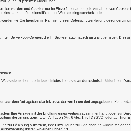
nwilligung ist jederzeit widerrufbar.
formiert werden und Cookies nur im Einzelfall erlauben, die Annahme von Cookies
okies kann die Funktionalität dieser Website eingeschränkt sein.
werden wir Sie hierüber im Rahmen dieser Datenschutzerklärung gesondert inform
nnten Server-Log-Dateien, die Ihr Browser automatisch an uns übermittelt. Dies si
nommen.
er Websitebetreiber hat ein berechtigtes Interesse an der technisch fehlerfreien D
n aus dem Anfrageformular inklusive der von Ihnen dort angegebenen Kontaktdate
, sofern Ihre Anfrage mit der Erfüllung eines Vertrags zusammenhängt oder zur Durc
itung der an uns gerichteten Anfragen (Art. 6 Abs. 1 lit. f DSGVO) oder auf Ihrer Ei
uns zur Löschung auffordern, Ihre Einwilligung zur Speicherung widerrufen oder d
Aufbewahrungsfristen – bleiben unberührt.