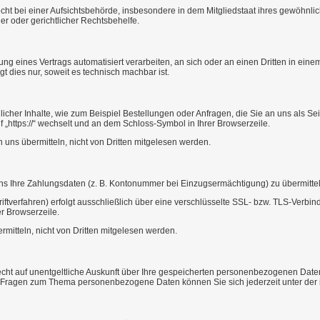
t bei einer Aufsichtsbehörde, insbesondere in dem Mitgliedstaat ihres gewöhnlich
r oder gerichtlicher Rechtsbehelfe.
llung eines Vertrags automatisiert verarbeiten, an sich oder an einen Dritten in 
t dies nur, soweit es technisch machbar ist.
icher Inhalte, wie zum Beispiel Bestellungen oder Anfragen, die Sie an uns als Se
f „https://“ wechselt und an dem Schloss-Symbol in Ihrer Browserzeile.
 uns übermitteln, nicht von Dritten mitgelesen werden.
 uns Ihre Zahlungsdaten (z. B. Kontonummer bei Einzugsermächtigung) zu übermitt
ftverfahren) erfolgt ausschließlich über eine verschlüsselte SSL- bzw. TLS-Verbi
er Browserzeile.
mitteln, nicht von Dritten mitgelesen werden.
ht auf unentgeltliche Auskunft über Ihre gespeicherten personenbezogenen Date
ren Fragen zum Thema personenbezogene Daten können Sie sich jederzeit unter d