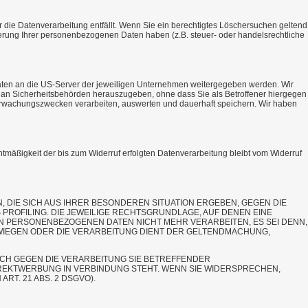
 die Datenverarbeitung entfällt. Wenn Sie ein berechtigtes Löschersuchen geltend
herung Ihrer personenbezogenen Daten haben (z.B. steuer- oder handelsrechtliche
aten an die US-Server der jeweiligen Unternehmen weitergegeben werden. Wir
n an Sicherheitsbehörden herauszugeben, ohne dass Sie als Betroffener hiergegen
erwachungszwecken verarbeiten, auswerten und dauerhaft speichern. Wir haben
chtmäßigkeit der bis zum Widerruf erfolgten Datenverarbeitung bleibt vom Widerruf
N, DIE SICH AUS IHRER BESONDEREN SITUATION ERGEBEN, GEGEN DIE
PROFILING. DIE JEWEILIGE RECHTSGRUNDLAGE, AUF DENEN EINE
 PERSONENBEZOGENEN DATEN NICHT MEHR VERARBEITEN, ES SEI DENN,
WIEGEN ODER DIE VERARBEITUNG DIENT DER GELTENDMACHUNG,
UCH GEGEN DIE VERARBEITUNG SIE BETREFFENDER
IREKTWERBUNG IN VERBINDUNG STEHT. WENN SIE WIDERSPRECHEN,
. 21 ABS. 2 DSGVO).