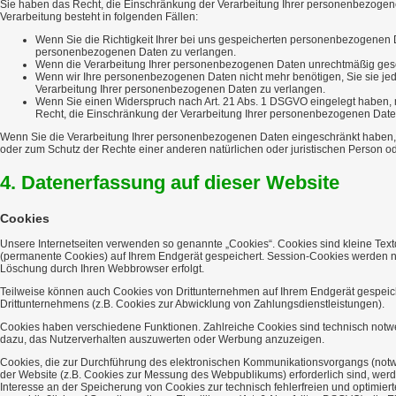
Sie haben das Recht, die Einschränkung der Verarbeitung Ihrer personenbezogen
Verarbeitung besteht in folgenden Fällen:
Wenn Sie die Richtigkeit Ihrer bei uns gespeicherten personenbezogenen Da
personenbezogenen Daten zu verlangen.
Wenn die Verarbeitung Ihrer personenbezogenen Daten unrechtmäßig gesch
Wenn wir Ihre personenbezogenen Daten nicht mehr benötigen, Sie sie je
Verarbeitung Ihrer personenbezogenen Daten zu verlangen.
Wenn Sie einen Widerspruch nach Art. 21 Abs. 1 DSGVO eingelegt haben,
Recht, die Einschränkung der Verarbeitung Ihrer personenbezogenen Date
Wenn Sie die Verarbeitung Ihrer personenbezogenen Daten eingeschränkt haben, 
oder zum Schutz der Rechte einer anderen natürlichen oder juristischen Person od
4. Datenerfassung auf dieser Website
Cookies
Unsere Internetseiten verwenden so genannte „Cookies“. Cookies sind kleine Tex
(permanente Cookies) auf Ihrem Endgerät gespeichert. Session-Cookies werden na
Löschung durch Ihren Webbrowser erfolgt.
Teilweise können auch Cookies von Drittunternehmen auf Ihrem Endgerät gespeich
Drittunternehmens (z.B. Cookies zur Abwicklung von Zahlungsdienstleistungen).
Cookies haben verschiedene Funktionen. Zahlreiche Cookies sind technisch notwe
dazu, das Nutzerverhalten auszuwerten oder Werbung anzuzeigen.
Cookies, die zur Durchführung des elektronischen Kommunikationsvorgangs (notwen
der Website (z.B. Cookies zur Messung des Webpublikums) erforderlich sind, werde
Interesse an der Speicherung von Cookies zur technisch fehlerfreien und optimier