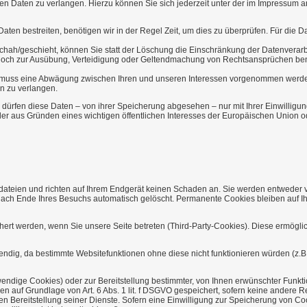
en Daten zu verlangen. Hierzu können Sie sich jederzeit unter der im Impressu
ten bestreiten, benötigen wir in der Regel Zeit, um dies zu überprüfen. Für die 
ah/geschieht, können Sie statt der Löschung die Einschränkung der Datenverarb
doch zur Ausübung, Verteidigung oder Geltendmachung von Rechtsansprüchen benö
 muss eine Abwägung zwischen Ihren und unseren Interessen vorgenommen werden.
n zu verlangen.
dürfen diese Daten – von ihrer Speicherung abgesehen – nur mit Ihrer Einwilli
er aus Gründen eines wichtigen öffentlichen Interesses der Europäischen Union od
tdateien und richten auf Ihrem Endgerät keinen Schaden an. Sie werden entweder 
ch Ende Ihres Besuchs automatisch gelöscht. Permanente Cookies bleiben auf Ihr
ert werden, wenn Sie unsere Seite betreten (Third-Party-Cookies). Diese ermögli
ndig, da bestimmte Websitefunktionen ohne diese nicht funktionieren würden (z.B
dige Cookies) oder zur Bereitstellung bestimmter, von Ihnen erwünschter Funktion
n auf Grundlage von Art. 6 Abs. 1 lit. f DSGVO gespeichert, sofern keine andere 
ten Bereitstellung seiner Dienste. Sofern eine Einwilligung zur Speicherung von C