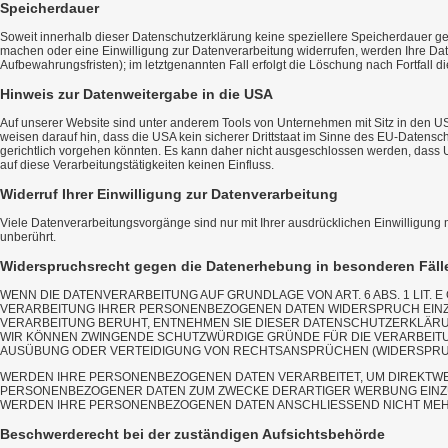
Speicherdauer
Soweit innerhalb dieser Datenschutzerklärung keine speziellere Speicherdauer ge
machen oder eine Einwilligung zur Datenverarbeitung widerrufen, werden Ihre Dat
Aufbewahrungsfristen); im letztgenannten Fall erfolgt die Löschung nach Fortfall d
Hinweis zur Datenweitergabe in die USA
Auf unserer Website sind unter anderem Tools von Unternehmen mit Sitz in den 
weisen darauf hin, dass die USA kein sicherer Drittstaat im Sinne des EU-Daten
gerichtlich vorgehen könnten. Es kann daher nicht ausgeschlossen werden, dass
auf diese Verarbeitungstätigkeiten keinen Einfluss.
Widerruf Ihrer Einwilligung zur Datenverarbeitung
Viele Datenverarbeitungsvorgänge sind nur mit Ihrer ausdrücklichen Einwilligung m
unberührt.
Widerspruchsrecht gegen die Datenerhebung in besonderen Fäll
WENN DIE DATENVERARBEITUNG AUF GRUNDLAGE VON ART. 6 ABS. 1 LIT. 
VERARBEITUNG IHRER PERSONENBEZOGENEN DATEN WIDERSPRUCH EINZULE
VERARBEITUNG BERUHT, ENTNEHMEN SIE DIESER DATENSCHUTZERKLÄRUN
WIR KÖNNEN ZWINGENDE SCHUTZWÜRDIGE GRÜNDE FÜR DIE VERARBEITUN
AUSÜBUNG ODER VERTEIDIGUNG VON RECHTSANSPRÜCHEN (WIDERSPRUCH 
WERDEN IHRE PERSONENBEZOGENEN DATEN VERARBEITET, UM DIREKTWER
PERSONENBEZOGENER DATEN ZUM ZWECKE DERARTIGER WERBUNG EINZULE
WERDEN IHRE PERSONENBEZOGENEN DATEN ANSCHLIESSEND NICHT MEHR
Beschwerde­recht bei der zuständigen Aufsichts­behörde