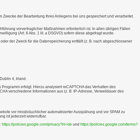
 Zwecke der Bearbeitung Ihres Anliegens bei uns gespeichert und verarbeitet.
hführung vorvertraglicher Maßnahmen erforderlich ist. In allen übrigen Fällen
nwilligung (Art. 6 Abs. 1 lit. a DSGVO) sofern diese abgefragt wurde.
 oder der Zweck für die Datenspeicherung entfällt (z. B. nach abgeschlossener
ublin 4, Irland.
es Programm erfolgt. Hierzu analysiert reCAPTCHA das Verhalten des
CHA verschiedene Informationen aus (z. B. IP-Adresse, Verweildauer des
angebote vor missbräuchlicher automatisierter Ausspähung und vor SPAM zu
g ist jederzeit widerrufbar.
:
https://policies.google.com/privacy?hl=de
und
https://policies.google.com/terms?