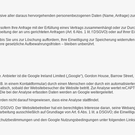
nklusive aller daraus hervorgehenden personenbezogenen Daten (Name, Anfrage) zum
, sofern Ihre Anfrage mit der Erfüllung eines Vertrags zusammenhängt oder zur Durc
itung der an uns gerichteten Anfragen (Art. 6 Abs. 1 lit. f DSGVO) oder auf Ihrer Ei
is Sie uns zur Löschung auffordern, Ihre Einwilligung zur Speicherung widerrufen
e gesetzliche Aufbewahrungsfristen – bleiben unberührt.
bieter ist die Google Ireland Limited („Google“), Gordon House, Barrow Street, D
 B. in einem Kontaktformular) durch einen Menschen oder durch ein automatisiert
sch, sobald der Websitebesucher die Website betritt. Zur Analyse wertet reCAPT
e bei der Analyse erfassten Daten werden an Google weitergeleitet.
en nicht darauf hingewiesen, dass eine Analyse stattfindet.
t. f DSGVO. Der Websitebetreiber hat ein berechtigtes Interesse daran, seine Web
beitung ausschließlich auf Grundlage von Art. 6 Abs. 1 lit. a DSGVO; die Einwilligun
chutzbestimmungen und den Google Nutzungsbedingungen unter folgenden Links