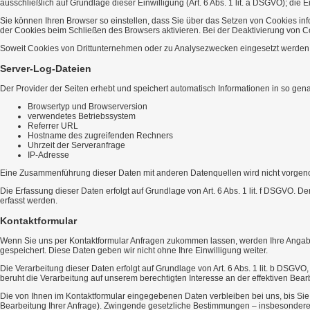
ausschließlich auf Grundlage dieser Einwilligung (Art. 6 Abs. 1 lit. a DSGVO); die Ei
Sie können Ihren Browser so einstellen, dass Sie über das Setzen von Cookies in
der Cookies beim Schließen des Browsers aktivieren. Bei der Deaktivierung von Co
Soweit Cookies von Drittunternehmen oder zu Analysezwecken eingesetzt werden, 
Server-Log-Dateien
Der Provider der Seiten erhebt und speichert automatisch Informationen in so gena
Browsertyp und Browserversion
verwendetes Betriebssystem
Referrer URL
Hostname des zugreifenden Rechners
Uhrzeit der Serveranfrage
IP-Adresse
Eine Zusammenführung dieser Daten mit anderen Datenquellen wird nicht vorge
Die Erfassung dieser Daten erfolgt auf Grundlage von Art. 6 Abs. 1 lit. f DSGVO. D
erfasst werden.
Kontaktformular
Wenn Sie uns per Kontaktformular Anfragen zukommen lassen, werden Ihre Angabe
gespeichert. Diese Daten geben wir nicht ohne Ihre Einwilligung weiter.
Die Verarbeitung dieser Daten erfolgt auf Grundlage von Art. 6 Abs. 1 lit. b DSGVO
beruht die Verarbeitung auf unserem berechtigten Interesse an der effektiven Bearbe
Die von Ihnen im Kontaktformular eingegebenen Daten verbleiben bei uns, bis Sie 
Bearbeitung Ihrer Anfrage). Zwingende gesetzliche Bestimmungen – insbesondere 