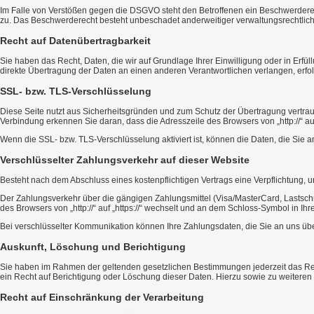
Im Falle von Verstößen gegen die DSGVO steht den Betroffenen ein Beschwerderech
zu. Das Beschwerderecht besteht unbeschadet anderweitiger verwaltungsrechtliche
Recht auf Daten­übertrag­barkeit
Sie haben das Recht, Daten, die wir auf Grundlage Ihrer Einwilligung oder in Erfü
direkte Übertragung der Daten an einen anderen Verantwortlichen verlangen, erfolg
SSL- bzw. TLS-Verschlüsselung
Diese Seite nutzt aus Sicherheitsgründen und zum Schutz der Übertragung vertraul
Verbindung erkennen Sie daran, dass die Adresszeile des Browsers von „http://“ au
Wenn die SSL- bzw. TLS-Verschlüsselung aktiviert ist, können die Daten, die Sie an
Verschlüsselter Zahlungsverkehr auf dieser Website
Besteht nach dem Abschluss eines kostenpflichtigen Vertrags eine Verpflichtung,
Der Zahlungsverkehr über die gängigen Zahlungsmittel (Visa/MasterCard, Lastschri
des Browsers von „http://“ auf „https://“ wechselt und an dem Schloss-Symbol in Ihr
Bei verschlüsselter Kommunikation können Ihre Zahlungsdaten, die Sie an uns über
Auskunft, Löschung und Berichtigung
Sie haben im Rahmen der geltenden gesetzlichen Bestimmungen jederzeit das Rec
ein Recht auf Berichtigung oder Löschung dieser Daten. Hierzu sowie zu weite
Recht auf Einschränkung der Verarbeitung