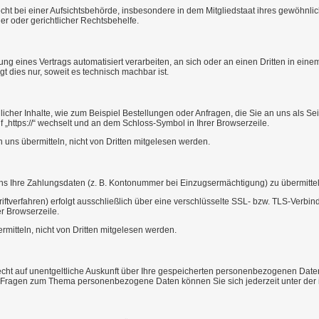
t bei einer Aufsichtsbehörde, insbesondere in dem Mitgliedstaat ihres gewöhnlich
r oder gerichtlicher Rechtsbehelfe.
llung eines Vertrags automatisiert verarbeiten, an sich oder an einen Dritten in 
t dies nur, soweit es technisch machbar ist.
icher Inhalte, wie zum Beispiel Bestellungen oder Anfragen, die Sie an uns als Se
f „https://“ wechselt und an dem Schloss-Symbol in Ihrer Browserzeile.
 uns übermitteln, nicht von Dritten mitgelesen werden.
 uns Ihre Zahlungsdaten (z. B. Kontonummer bei Einzugsermächtigung) zu übermitt
ftverfahren) erfolgt ausschließlich über eine verschlüsselte SSL- bzw. TLS-Verbi
er Browserzeile.
mitteln, nicht von Dritten mitgelesen werden.
ht auf unentgeltliche Auskunft über Ihre gespeicherten personenbezogenen Date
ren Fragen zum Thema personenbezogene Daten können Sie sich jederzeit unter d