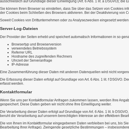
ausschließlich auf Grundlage dieser Einwilligung (Art. 6 Abs. 1 lit. a DSGVO); die Ei
Sie können Ihren Browser so einstellen, dass Sie über das Setzen von Cookies in
der Cookies beim Schließen des Browsers aktivieren. Bei der Deaktivierung von Co
Soweit Cookies von Drittunternehmen oder zu Analysezwecken eingesetzt werden, 
Server-Log-Dateien
Der Provider der Seiten erhebt und speichert automatisch Informationen in so gena
Browsertyp und Browserversion
verwendetes Betriebssystem
Referrer URL
Hostname des zugreifenden Rechners
Uhrzeit der Serveranfrage
IP-Adresse
Eine Zusammenführung dieser Daten mit anderen Datenquellen wird nicht vorge
Die Erfassung dieser Daten erfolgt auf Grundlage von Art. 6 Abs. 1 lit. f DSGVO. D
erfasst werden.
Kontaktformular
Wenn Sie uns per Kontaktformular Anfragen zukommen lassen, werden Ihre Angabe
gespeichert. Diese Daten geben wir nicht ohne Ihre Einwilligung weiter.
Die Verarbeitung dieser Daten erfolgt auf Grundlage von Art. 6 Abs. 1 lit. b DSGVO
beruht die Verarbeitung auf unserem berechtigten Interesse an der effektiven Bearbe
Die von Ihnen im Kontaktformular eingegebenen Daten verbleiben bei uns, bis Sie 
Bearbeitung Ihrer Anfrage). Zwingende gesetzliche Bestimmungen – insbesondere 