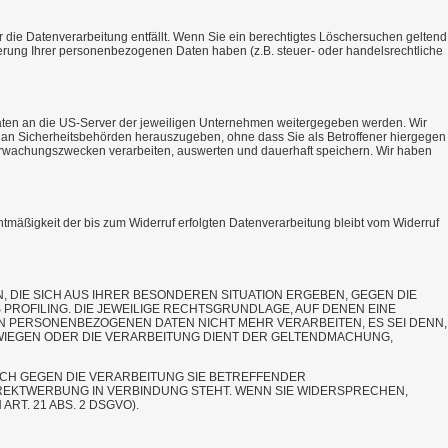
 die Datenverarbeitung entfällt. Wenn Sie ein berechtigtes Löschersuchen geltend
herung Ihrer personenbezogenen Daten haben (z.B. steuer- oder handelsrechtliche
aten an die US-Server der jeweiligen Unternehmen weitergegeben werden. Wir
n an Sicherheitsbehörden herauszugeben, ohne dass Sie als Betroffener hiergegen
erwachungszwecken verarbeiten, auswerten und dauerhaft speichern. Wir haben
chtmäßigkeit der bis zum Widerruf erfolgten Datenverarbeitung bleibt vom Widerruf
N, DIE SICH AUS IHRER BESONDEREN SITUATION ERGEBEN, GEGEN DIE
PROFILING. DIE JEWEILIGE RECHTSGRUNDLAGE, AUF DENEN EINE
 PERSONENBEZOGENEN DATEN NICHT MEHR VERARBEITEN, ES SEI DENN,
WIEGEN ODER DIE VERARBEITUNG DIENT DER GELTENDMACHUNG,
UCH GEGEN DIE VERARBEITUNG SIE BETREFFENDER
IREKTWERBUNG IN VERBINDUNG STEHT. WENN SIE WIDERSPRECHEN,
. 21 ABS. 2 DSGVO).