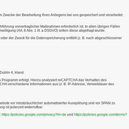
 Zwecke der Bearbeitung Ihres Anliegens bei uns gespeichert und verarbeitet.
hführung vorvertraglicher Maßnahmen erforderlich ist. In allen übrigen Fällen
nwilligung (Art. 6 Abs. 1 lit. a DSGVO) sofern diese abgefragt wurde.
 oder der Zweck für die Datenspeicherung entfällt (z. B. nach abgeschlossener
ublin 4, Irland.
es Programm erfolgt. Hierzu analysiert reCAPTCHA das Verhalten des
CHA verschiedene Informationen aus (z. B. IP-Adresse, Verweildauer des
angebote vor missbräuchlicher automatisierter Ausspähung und vor SPAM zu
g ist jederzeit widerrufbar.
:
https://policies.google.com/privacy?hl=de
und
https://policies.google.com/terms?