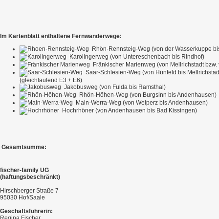
Im Kartenblatt enthaltene Fernwanderwege:
Rhön-Rennsteig-Weg (von der Wasserkuppe bi
Karolingerweg (von Untereschenbach bis Rindhof)
Fränkischer Marienweg (von Mellrichstadt bzw
Saar-Schlesien-Weg (von Hünfeld bis Mellrichstad
(gleichlaufend E3 + E6)
Jakobusweg (von Fulda bis Ramsthal)
Rhön-Höhen-Weg (von Burgsinn bis Andenhausen)
Main-Werra-Weg (von Weiperz bis Andenhausen)
Hochrhöner (von Andenhausen bis Bad Kissingen)
Gesamtsumme:
fischer-family UG
(haftungsbeschränkt)
Hirschberger Straße 7
95030 Hof/Saale
Geschäftsführerin:
Regina Fischer